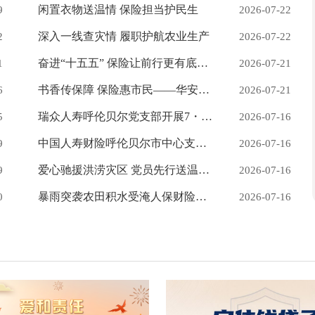
闲置衣物送温情 保险担当护民生
9
2026-07-22
深入一线查灾情 履职护航农业生产
2
2026-07-22
奋进“十五五” 保险让前行更有底气 ——安华农业保险呼伦贝尔中心支公司开展2026年 “7•8全国保险公众宣传日”系列宣传活动
1
2026-07-21
书香传保障 保险惠市民——华安财险呼伦贝尔中心支公司参与呼伦贝尔7·8保险公众宣传日活动
6
2026-07-21
瑞众人寿呼伦贝尔党支部开展7・8 保险 宣传日公益便民活动
5
2026-07-16
中国人寿财险呼伦贝尔市中心支公司开展“7·8全国保险公众宣传日——奋进“十五五” 保险让前行更有底气”主题宣传活动
9
2026-07-16
爱心驰援洪涝灾区 党员先行送温暖——中国大地保险呼伦贝尔中心支公司开展救灾物资捐赠活动
9
2026-07-16
暴雨突袭农田积水受淹人保财险呼伦贝尔分公司火速下乡开展农险灾情巡查
0
2026-07-16