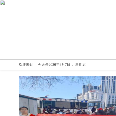
欢迎来到
， 今天是
2026
年
8
月
7
日，
星期五